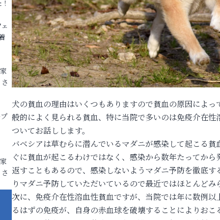
た！
フェ
着
各家
りさ
犬の貧血の理由はいくつもありますので貧血の原因によっ
ープ
般的によく見られる貧血、特に当院で多いのは免疫介在性
ついてお話しします。
バベシアは草むらに潜んでいるマダニが感染して起こる貧
ぐに貧血が起こるわけではなく、感染から数年たってから
各家
返すこともあるので、感染しないようマダニ予防を徹底す
りさ
りマダニ予防していただいているので最近ではほとんどみ
次に、免疫介在性溶血性貧血ですが、当院では年に数例以
るはずの免疫が、自身の赤血球を破壊することによりおこ