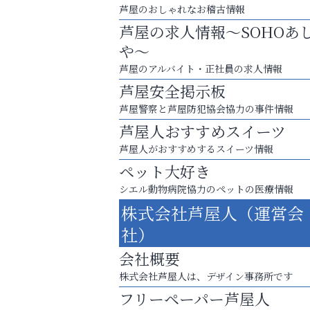
芦屋のおしゃれなお稽古情報
芦屋の求人情報～SOHOあ
や～
芦屋のアルバイト・正社員の求人情報
芦屋安全掲示板
芦屋警察と芦屋防犯協会協力の事件情報
芦屋人おすすめスイーツ
芦屋人がおすすめするスイーツ情報
ペット大好き
シエル動物病院協力のペットの医療情報
梅雨でカビが繁殖する前に！
株式会社芦屋人（運営会
エアコン掃除は“今”が最適
社）
整体院エスコート・芦屋サ
会社概要
ン
株式会社芦屋人は、デザイン事務所です
フリーペーパー芦屋人