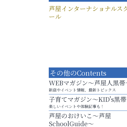
芦屋インターナショナルス
ール
その他のContents
WEBマガジン～芦屋人黒帯
新店やイベント情報、最新トピックス
子育てマガジン～KID's黒
楽しいイベントや体験記事も！
英語で育つ、世界が広がる！
芦屋のおけいこ～芦屋
おそうじ本舗芦屋東
SchoolGuide～