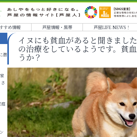
すすめ情報
芦屋情報・黒帯
芦屋LIFE NEWS！
イヌにも貧血があると聞きまし
の治療をしているようです。貧血
に潜
うか？
各家
りさ
家庭
ン