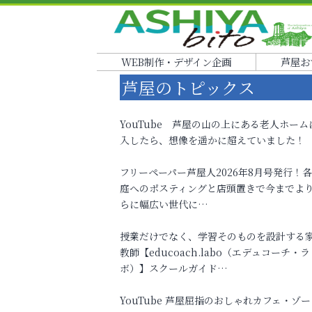
WEB制作・デザイン企画
芦屋お
芦屋のトピックス
YouTube 芦屋の山の上にある老人ホーム
入したら、想像を遥かに超えていました！
フリーペーパー芦屋人2026年8月号発行！
庭へのポスティングと店頭置きで今までよ
らに幅広い世代に…
授業だけでなく、学習そのものを設計する
教師【educoach.labo（エデュコーチ・ラ
ボ）】スクールガイド…
YouTube 芦屋屈指のおしゃれカフェ・ゾー