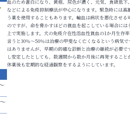
血のため蒼白になり、黄疸、尿色が濃く、元気、食欲低下
ク
などによる免疫抑制療法が中心になります。緊急時には高
う薬を使用することもあります。輸血は病状を悪化させる
のですが、命を脅かすほどの貧血を起こしている場合には
上で実施します。犬の免疫介在性溶血性貧血の1か月生存率
言うと30％～50％は治療の甲斐なく亡くなるという病気
はありませんが、早期の的確な診断と治療の継続が必要で
し安定したとしても、数週間から数か月後に再発すること
休薬後も定期的な経過観察をするようにしています。
～
帯～