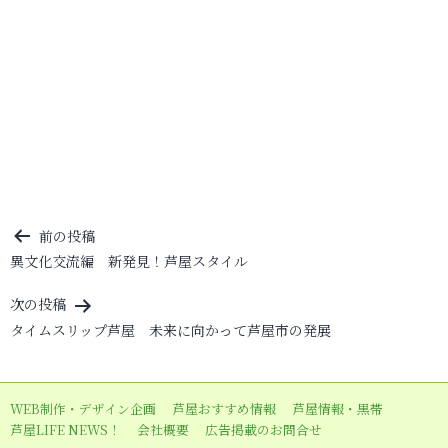
投
前の投稿
異文化交流編 新発見！芦屋スタイル
稿
ナ
次の投稿
ビ
タイムスリップ芦屋 未来に向かって芦屋市の発展
ゲ
ー
WEB制作・デザイン企画
芦屋おすすめ情報
芦屋情報・黒帯
シ
芦屋LIFE NEWS！
会社概要
広告掲載のお問合せ