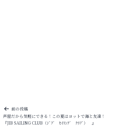
投
前の投稿
芦屋だから気軽にできる！この夏はヨットで海と友達！
稿
『JIB SAILING CLUB（ｼﾞﾌﾞ ｾｲﾘﾝｸﾞ ｸﾗﾌﾞ） 』
ナ