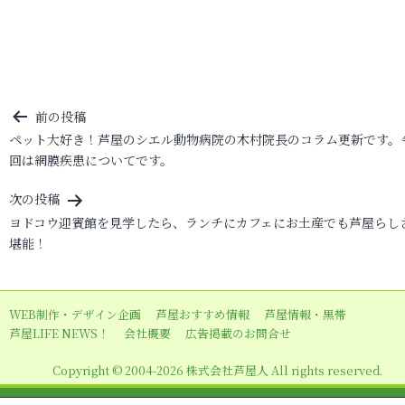
投
前の投稿
ペット大好き！芦屋のシエル動物病院の木村院長のコラム更新です。
稿
回は網膜疾患についてです。
ナ
ビ
次の投稿
ヨドコウ迎賓館を見学したら、ランチにカフェにお土産でも芦屋らし
ゲ
堪能！
ー
シ
ョ
WEB制作・デザイン企画
芦屋おすすめ情報
芦屋情報・黒帯
芦屋LIFE NEWS！
会社概要
広告掲載のお問合せ
ン
Copyright © 2004-2026 株式会社芦屋人 All rights reserved.