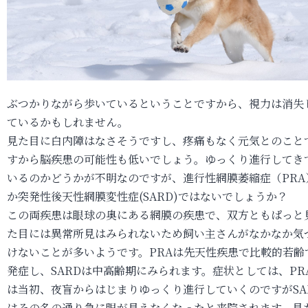
ぶつかりながら歩いているということですから、視力は消失
ているかもしれません。
見た目に白内障はなさそうですし、疼痛もなく元気とのこと
すから脳疾患の可能性も低いでしょう。ゆっくり進行してき
いるのかどうかが不明なのですが、進行性網膜萎縮症（PRA
か突発性後天性網膜変性症(SARD)ではないでしょうか？
この両疾患は眼球の奥にある網膜の疾患で、双方ともぱっと
た目には異常所見はみられないため飼い主さんがなかなか気
けないことが多いようです。PRAは先天性疾患で比較的若齢
発症し、SARDは中高齢期にみられます。症状としては、PR
は当初、夜盲からはじまりゆっくり進行していくのですがSA
はその名の通り急に眼が見えなくなったと来院されます。見