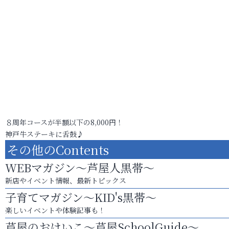
８周年コースが半額以下の8,000円！
神戸牛ステーキに舌鼓♪
その他のContents
WEBマガジン～芦屋人黒帯～
新店やイベント情報、最新トピックス
子育てマガジン～KID's黒帯～
楽しいイベントや体験記事も！
芦屋のおけいこ～芦屋SchoolGuide～