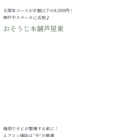
８周年コースが半額以下の8,000円！
神戸牛ステーキに舌鼓♪
おそうじ本舗芦屋東
梅雨でカビが繁殖する前に！
エアコン掃除は“今”が最適