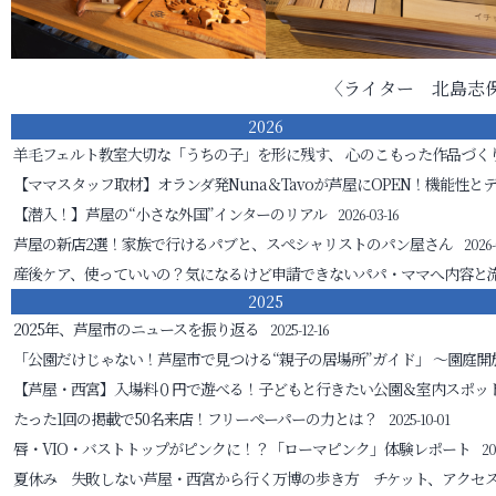
〈ライター 北島志
2026
羊毛フェルト教室
大切な「うちの子」を形に残す、 心のこもった作品づく
【ママスタッフ取材】オランダ発Nuna＆Tavoが芦屋にOPEN！機能性と
【潜入！】芦屋の“小さな外国”インターのリアル
2026-03-16
芦屋の新店2選！家族で行けるパブと、スペシャリストのパン屋さん
2026-
産後ケア、使っていいの？気になるけど申請できないパパ・ママへ
内容と
2025
2025年、芦屋市のニュースを振り返る
2025-12-16
「公園だけじゃない！芦屋市で見つける“親子の居場所”ガイド」
～園庭開
【芦屋・西宮】入場料０円で遊べる！子どもと行きたい公園＆室内スポッ
たった1回の掲載で50名来店！フリーペーパーの力とは？
2025-10-01
唇・VIO・バストトップがピンクに！？「ローマピンク」体験レポート
20
夏休み 失敗しない芦屋・西宮から行く万博の歩き方 チケット、アクセ