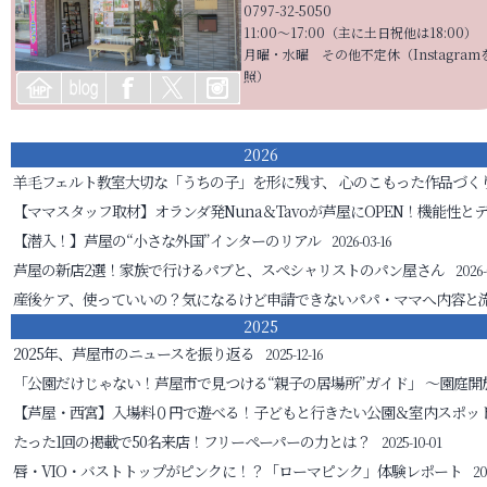
0797-32-5050
11:00〜17:00（主に土日祝他は18:00）
月曜・水曜 その他不定休（Instagram
照）
2026
羊毛フェルト教室
大切な「うちの子」を形に残す、 心のこもった作品づく
【ママスタッフ取材】オランダ発Nuna＆Tavoが芦屋にOPEN！機能性と
【潜入！】芦屋の“小さな外国”インターのリアル
2026-03-16
芦屋の新店2選！家族で行けるパブと、スペシャリストのパン屋さん
2026-
産後ケア、使っていいの？気になるけど申請できないパパ・ママへ
内容と
2025
2025年、芦屋市のニュースを振り返る
2025-12-16
「公園だけじゃない！芦屋市で見つける“親子の居場所”ガイド」
～園庭開
【芦屋・西宮】入場料０円で遊べる！子どもと行きたい公園＆室内スポッ
たった1回の掲載で50名来店！フリーペーパーの力とは？
2025-10-01
唇・VIO・バストトップがピンクに！？「ローマピンク」体験レポート
20