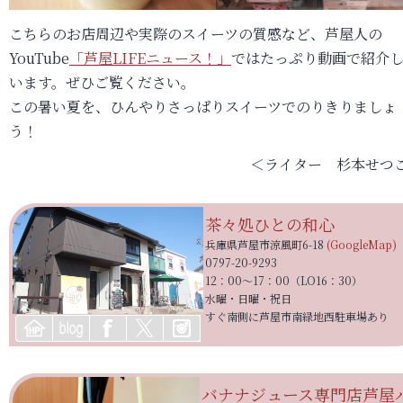
こちらのお店周辺や実際のスイーツの質感など、芦屋人の
YouTube
「芦屋LIFEニュース！」
ではたっぷり動画で紹介
います。ぜひご覧ください。
この暑い夏を、ひんやりさっぱりスイーツでのりきりましょ
う！
＜ライター 杉本せつ
茶々処
ひとの和心
兵庫県芦屋市涼風町6-18
(GoogleMap)
0797-20-9293
12：00～17：00（LO16：30）
水曜・日曜・祝日
すぐ南側に芦屋市南緑地西駐車場あり
バナナジュース専門店
芦屋