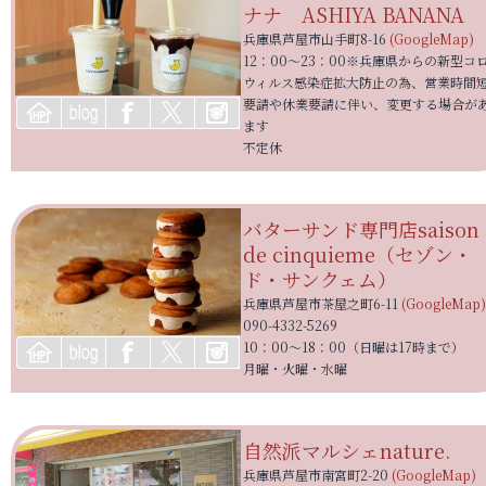
ナナ ASHIYA BANANA
兵庫県芦屋市山手町8-16
(GoogleMap)
12：00～23：00※兵庫県からの新型コ
ウィルス感染症拡大防止の為、営業時間
要請や休業要請に伴い、変更する場合が
ます
不定休
バターサンド専門店
saison
de cinquieme（セゾン・
ド・サンクェム）
兵庫県芦屋市茶屋之町6-11
(GoogleMap)
090-4332-5269
10：00～18：00（日曜は17時まで）
月曜・火曜・水曜
自然派マルシェ
nature.
兵庫県芦屋市南宮町2-20
(GoogleMap)