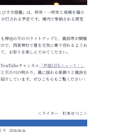
えびす万燈籠」は、昨年・一昨年と規模を縮小
りが灯される予定です。境内で奉納される原笙
にも神池の天の川ライトアップと、風鈴市が開催
すので、西宮神社で夏を元気に乗り切れるようお
して、お祭りを楽しんでみてください。
YouTubeチャンネル
「芦屋LIFEニュース！」
灯と天の川の明かり、風に揺れる笹飾りと風鈴を
ご紹介しています。ぜひこちらもご覧ください！
＜ライター 杉本せつこ＞
くり
2026-06-16