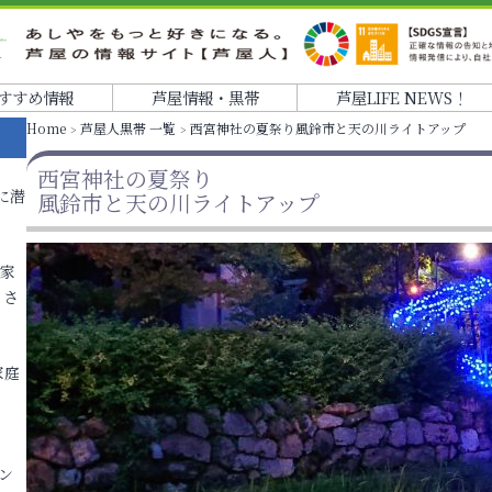
すすめ情報
芦屋情報・黒帯
芦屋LIFE NEWS！
Home
芦屋人黒帯 一覧
西宮神社の夏祭り風鈴市と天の川ライトアップ
西宮神社の夏祭り
に潜
風鈴市と天の川ライトアップ
各家
りさ
家庭
ン