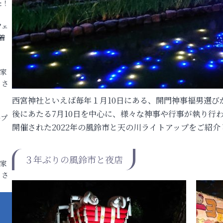
た！
フェ
着
各家
りさ
西宮神社といえば毎年１月10日にある、開門神事福男選び
後にあたる7月10日を中心に、様々な神事や行事が執り行
ープ
開催された2022年の風鈴市と天の川ライトアップをご紹介
３年ぶりの風鈴市と夜店
各家
りさ