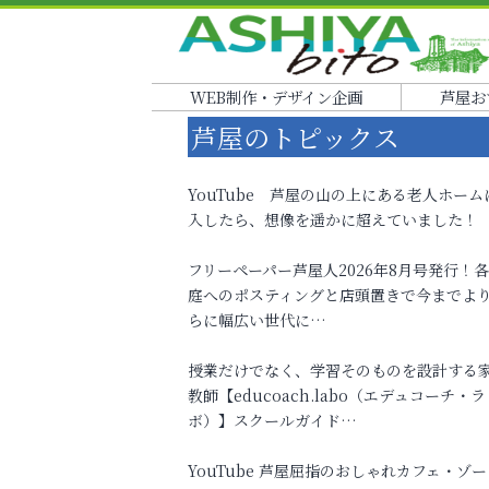
WEB制作・デザイン企画
芦屋お
芦屋のトピックス
YouTube 芦屋の山の上にある老人ホーム
入したら、想像を遥かに超えていました！
フリーペーパー芦屋人2026年8月号発行！
庭へのポスティングと店頭置きで今までよ
らに幅広い世代に…
授業だけでなく、学習そのものを設計する
教師【educoach.labo（エデュコーチ・ラ
ボ）】スクールガイド…
YouTube 芦屋屈指のおしゃれカフェ・ゾー