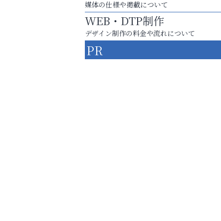
媒体の仕様や掲載について
WEB・DTP制作
デザイン制作の料金や流れについて
PR
庭のお手入れから遺品整理まで
ちょっとしたお困りごともOK!
そうさくてっぱん樹々