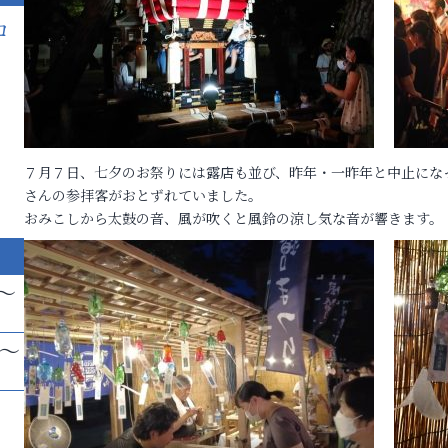
ロ
７月７日、七夕のお祭りには露店も並び、昨年・一昨年と中止にな
さんの参拝客がおとずれていました。
おみこしから太鼓の音、風が吹くと風鈴の涼し気な音が響きます。
～
帯～