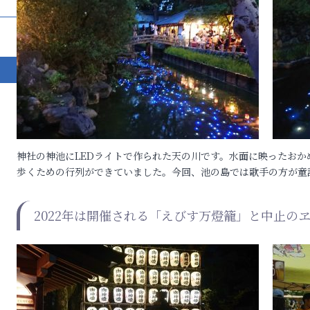
神社の神池にLEDライトで作られた天の川です。水面に映ったお
歩くための行列ができていました。今回、池の島では歌手の方が童
2022年は開催される「えびす万燈籠」と中止の