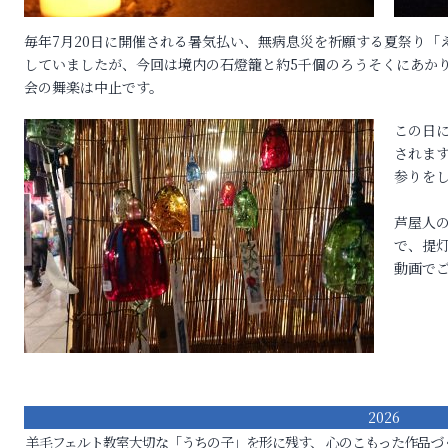
毎年7月20日に開催される暑気払い、無病息災を祈願する夏祭り「
していましたが、今回は境内の石燈籠と約5千個のろうそくにあか
会の舞楽は中止です。
この日
されま
参りを
芦屋人の
で、提
動画で
2026
羊毛フェルト教室
大切な「うちの子」を形に残す、 心のこもった作品づ