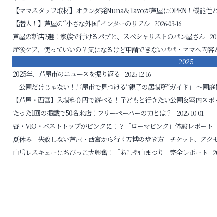
【ママスタッフ取材】オランダ発Nuna＆Tavoが芦屋にOPEN！機能性
【潜入！】芦屋の“小さな外国”インターのリアル
2026-03-16
ル告
芦屋の新店2選！家族で行けるパブと、スペシャリストのパン屋さん
20
産後ケア、使っていいの？気になるけど申請できないパパ・ママへ
内容
ル）
2025
2025年、芦屋市のニュースを振り返る
2025-12-16
「公園だけじゃない！芦屋市で見つける“親子の居場所”ガイド」
～園庭
【芦屋・西宮】入場料０円で遊べる！子どもと行きたい公園＆室内スポ
たった1回の掲載で50名来店！フリーペーパーの力とは？
2025-10-01
唇・VIO・バストトップがピンクに！？「ローマピンク」体験レポート
夏休み 失敗しない芦屋・西宮から行く万博の歩き方 チケット、アク
山岳レスキューにちびっこ大興奮！「あしや山まつり」完全レポート
2