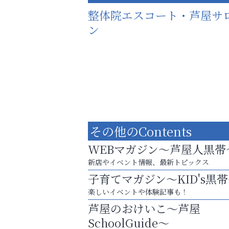
整体院エスコート・芦屋サ
ン
その他のContents
WEBマガジン～芦屋人黒帯
新店やイベント情報、最新トピックス
子育てマガジン～KID's黒
楽しいイベントや体験記事も！
猫背･側弯、背骨の歪みを
芦屋のおけいこ～芦屋
整えませんか？
SchoolGuide～
アテイン音楽教室