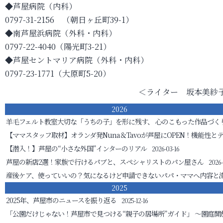
◆芦屋病院（内科）
0797-31-2156 （朝日ヶ丘町39-1）
◆南芦屋浜病院（外科・内科）
0797-22-4040（陽光町3-21）
◆芦屋セントマリア病院（外科・内科）
0797-23-1771（大原町5-20）
＜ライター 坂本美紗
2026
羊毛フェルト教室
大切な「うちの子」を形に残す、 心のこもった作品づく
【ママスタッフ取材】オランダ発Nuna＆Tavoが芦屋にOPEN！機能性と
【潜入！】芦屋の“小さな外国”インターのリアル
2026-03-16
芦屋の新店2選！家族で行けるパブと、スペシャリストのパン屋さん
2026-
産後ケア、使っていいの？気になるけど申請できないパパ・ママへ
内容と
2025
2025年、芦屋市のニュースを振り返る
2025-12-16
「公園だけじゃない！芦屋市で見つける“親子の居場所”ガイド」
～園庭開