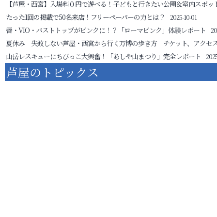
【芦屋・西宮】入場料０円で遊べる！子どもと行きたい公園＆室内スポッ
たった1回の掲載で50名来店！フリーペーパーの力とは？
2025-10-01
唇・VIO・バストトップがピンクに！？「ローマピンク」体験レポート
20
夏休み 失敗しない芦屋・西宮から行く万博の歩き方 チケット、アクセ
山岳レスキューにちびっこ大興奮！「あしや山まつり」完全レポート
2025
芦屋のトピックス