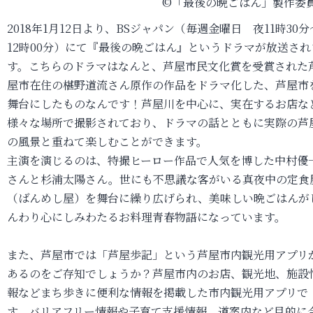
©「最後の晩ごはん」製作委
2018年1月12日より、BSジャパン（毎週金曜日 夜11時30分
12時00分）にて『最後の晩ごはん』というドラマが放送され
す。こちらのドラマはなんと、芦屋市民文化賞を受賞された
屋市在住の椹野道流さん原作の作品をドラマ化した、芦屋市
舞台にしたものなんです！芦屋川を中心に、実在するお店な
様々な場所で撮影されており、ドラマの話とともに実際の芦
の風景と重ねて楽しむことができます。
主演を演じるのは、特撮ヒーロー作品で人気を博した中村優
さんと杉浦太陽さん。世にも不思議な客がいる真夜中の定食
（ばんめし屋）を舞台に繰り広げられ、美味しい晩ごはんが
んわり心にしみわたるお料理青春物語になっています。
また、芦屋市では「芦屋歩記」という芦屋市内観光用アプリ
あるのをご存知でしょうか？芦屋市内のお店、観光地、施設
報などまち歩きに便利な情報を掲載した市内観光用アプリで
す。バリアフリー情報や子育て支援情報、道案内など目的に