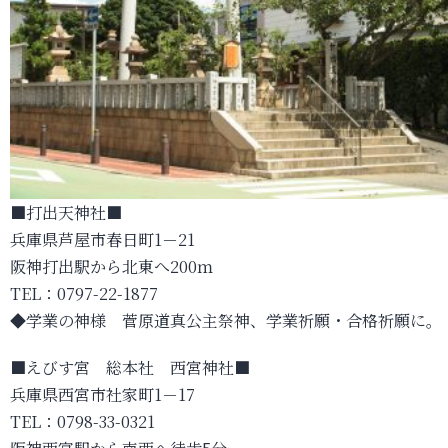
■打出天神社■
兵庫県芦屋市春日町1－21
阪神打出駅から北東へ200ｍ
TEL：0797-22-1877
◆学業の神様 菅原道真公主祭神、学業祈願・合格祈願に。
■えびす宮 総本社 西宮神社■
兵庫県西宮市社家町1－17
TEL：0798-33-0321