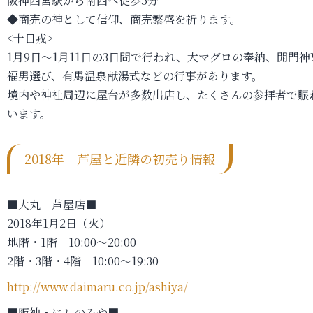
阪神西宮駅から南西へ徒歩5分
◆商売の神として信仰、商売繁盛を祈ります。
<十日戎>
1月9日～1月11日の3日間で行われ、大マグロの奉納、開門神
福男選び、有馬温泉献湯式などの行事があります。
境内や神社周辺に屋台が多数出店し、たくさんの参拝者で賑
います。
2018年 芦屋と近隣の初売り情報
■大丸 芦屋店■
2018年1月2日（火）
地階・1階 10:00～20:00
2階・3階・4階 10:00～19:30
http://www.daimaru.co.jp/ashiya/
■阪神・にしのみや■