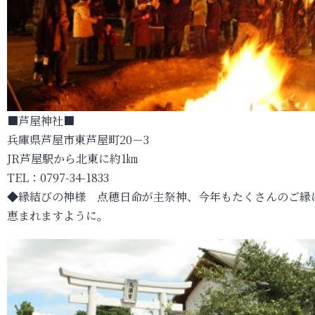
■芦屋神社■
兵庫県芦屋市東芦屋町20－3
JR芦屋駅から北東に約1㎞
TEL：0797-34-1833
◆縁結びの神様 点穂日命が主祭神、今年もたくさんのご縁
恵まれますように。