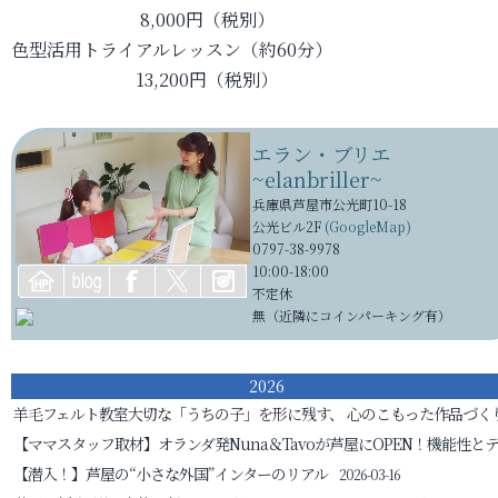
8,000円（税別）
色型活用トライアルレッスン（約60分）
13,200円（税別）
エラン・ブリエ
~elanbriller~
兵庫県芦屋市公光町10-18
公光ビル2F
(GoogleMap)
0797-38-9978
10:00-18:00
不定休
無（近隣にコインパーキング有）
2026
羊毛フェルト教室
大切な「うちの子」を形に残す、 心のこもった作品づく
【ママスタッフ取材】オランダ発Nuna＆Tavoが芦屋にOPEN！機能性と
【潜入！】芦屋の“小さな外国”インターのリアル
2026-03-16