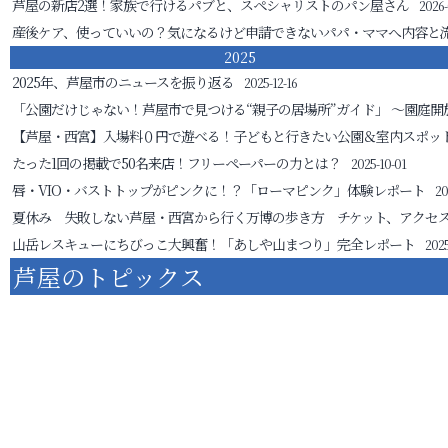
芦屋の新店2選！家族で行けるパブと、スペシャリストのパン屋さん
2026-
産後ケア、使っていいの？気になるけど申請できないパパ・ママへ
内容と
2025
2025年、芦屋市のニュースを振り返る
2025-12-16
「公園だけじゃない！芦屋市で見つける“親子の居場所”ガイド」
～園庭開
【芦屋・西宮】入場料０円で遊べる！子どもと行きたい公園＆室内スポッ
たった1回の掲載で50名来店！フリーペーパーの力とは？
2025-10-01
唇・VIO・バストトップがピンクに！？「ローマピンク」体験レポート
20
夏休み 失敗しない芦屋・西宮から行く万博の歩き方 チケット、アクセ
山岳レスキューにちびっこ大興奮！「あしや山まつり」完全レポート
2025
芦屋のトピックス