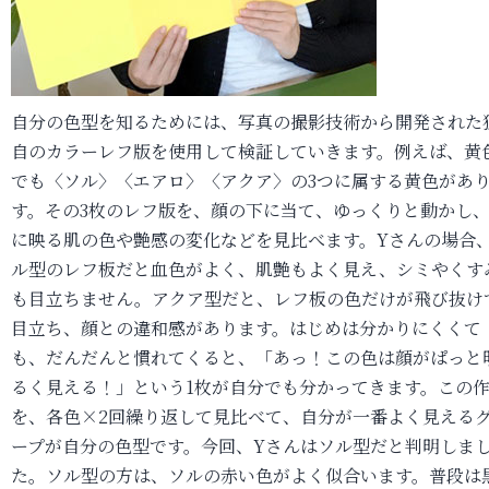
自分の色型を知るためには、写真の撮影技術から開発された
自のカラーレフ版を使用して検証していきます。例えば、黄
でも〈ソル〉〈エアロ〉〈アクア〉の3つに属する黄色があ
す。その3枚のレフ版を、顔の下に当て、ゆっくりと動かし
に映る肌の色や艶感の変化などを見比べます。Yさんの場合
ル型のレフ板だと血色がよく、肌艶もよく見え、シミやくす
も目立ちません。アクア型だと、レフ板の色だけが飛び抜け
目立ち、顔との違和感があります。はじめは分かりにくくて
も、だんだんと慣れてくると、「あっ！この色は顔がぱっと
るく見える！」という1枚が自分でも分かってきます。この
を、各色×2回繰り返して見比べて、自分が一番よく見える
ープが自分の色型です。今回、Yさんはソル型だと判明しま
た。ソル型の方は、ソルの赤い色がよく似合います。普段は