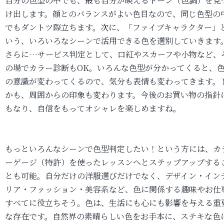
自分の色型の中でも、最も自分が映えるトーン（色調）を見
け出します。顔とのバランスがよい色目なので、同じ色型の
でもダントツ際立ちます。次に、「ファイブキャラクター」
いう、いろいろなシーンで活用できる色を選別していきます
さらに…サービス判定として、口紅やスカーフや小物など、
の場でカラー診断もOK。いろんな色型が分かってくると、
の意識が変わってくるので、気分も表情も変わってきます。
かも、周囲からの印象も変わります。今後のお買い物の指針
もなり、自信をもってオシャレを楽しめますね。
もっといろんなシーンで色型判定したい！という方には、カ
ーゲージ（特許）を使ったレッスンへとステップアップする
とも可能。自分だけの洋服選びだけでなく、デザイン・イン
リア・ファッション・美容系など、色に関係する趣味やお仕
すべてに役立ちそう。色は、生活にも心にも影響を与える重
な存在です。自然界の素晴らしい色をお手本に、ステキな色