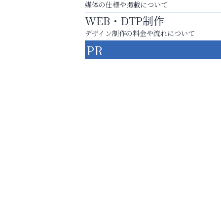
媒体の仕様や掲載について
WEB・DTP制作
デザイン制作の料金や流れについて
PR
芦屋・西宮・神戸の新店舗PRやリニューア
知などお気軽にご相談ください。
便利屋ファースト