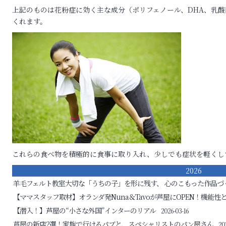
上記のものは花粉症に効く主な成分（ポリフェノール、DHA、乳
くれます。
これらの食べ物を積極的に食事に取り入れ、少しでも症状を軽くし
2026
羊毛フェルト教室
大切な「うちの子」を形に残す、 心のこもった作品づ
【ママスタッフ取材】オランダ発Nuna＆Tavoが芦屋にOPEN！機能性
【潜入！】芦屋の“小さな外国”インターのリアル
2026-03-16
芦屋の新店2選！家族で行けるパブと、スペシャリストのパン屋さん
20