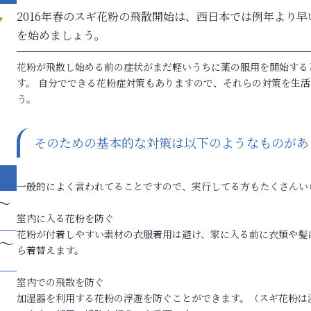
2016年春のスギ花粉の飛散開始は、西日本では例年より
ク
を始めましょう。
花粉が飛散し始める前の症状がまだ軽いうちに薬の服用を開始する
す。 自分でできる花粉症対策もありますので、それらの対策を生
う。
そのための基本的な対策は以下のようなものがあ
一般的によく言われてることですので、実行してる方もたくさんい
～
室内に入る花粉を防ぐ
花粉が付着しやすい素材の衣服着用は避け、家に入る前に衣類や髪
帯～
ら着替えます。
」
室内での飛散を防ぐ
ロ
加湿器を利用する花粉の浮遊を防ぐことができます。（スギ花粉は