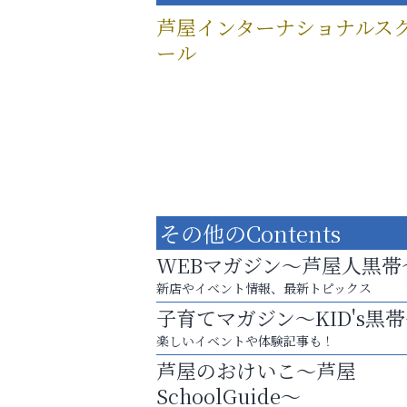
芦屋インターナショナルス
ール
その他のContents
WEBマガジン～芦屋人黒帯
新店やイベント情報、最新トピックス
子育てマガジン～KID's黒
楽しいイベントや体験記事も！
「この学校に出会えて、本当によかった。
芦屋のおけいこ～芦屋
整体院エスコート・芦屋サ
SchoolGuide～