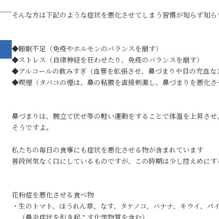
そんな方は下記のような症状を悪化させてしまう習慣が知らず知ら
◆睡眠不足（免疫やホルモンのバランスを崩す）
◆ストレス（自律神経を狂わせたり、免疫のバランスを崩す）
◆アルコールの飲みすぎ（血管を拡張させ、鼻づまりや目の充血な
◆喫煙（タバコの煙は、鼻の粘膜を直接刺激し、鼻づまりを悪化さ
鼻づまりは、腕立て伏せ等の軽い運動をすることで体温を上昇させ
そうですよ。
ル告
私たちの毎日の食事にも症状を悪化させる物が含まれています
普段何気なく口にしているものですが、この時期は少し控えめにす
花粉症を悪化させる食べ物
・生のトマト、ほうれん草、なす、タケノコ、バナナ、キウイ、パ
（鼻炎症状を引き起こす化学物質を含む）