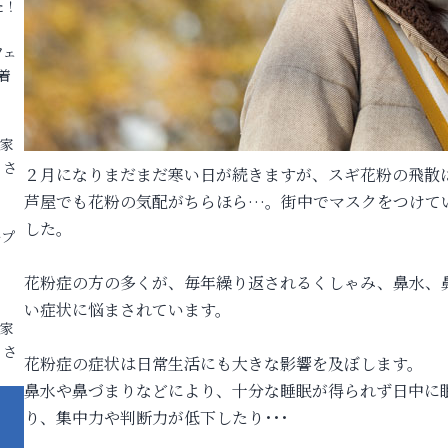
た！
フェ
着
各家
りさ
２月になりまだまだ寒い日が続きますが、スギ花粉の飛散
芦屋でも花粉の気配がちらほら…。街中でマスクをつけて
した。
ープ
花粉症の方の多くが、毎年繰り返されるくしゃみ、鼻水、
い症状に悩まされています。
各家
りさ
花粉症の症状は日常生活にも大きな影響を及ぼします。
鼻水や鼻づまりなどにより、十分な睡眠が得られず日中に
り、集中力や判断力が低下したり･･･