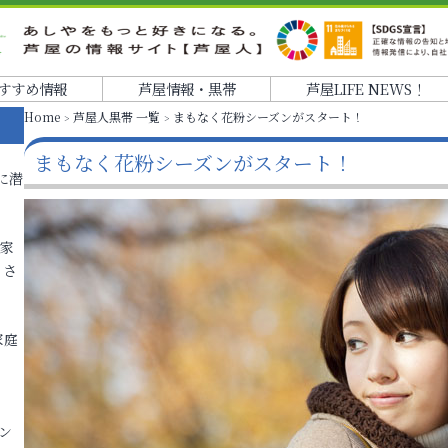
すすめ情報
芦屋情報・黒帯
芦屋LIFE NEWS！
Home
芦屋人黒帯 一覧
まもなく花粉シーズンがスタート！
まもなく花粉シーズンがスタート！
に潜
各家
りさ
家庭
ン