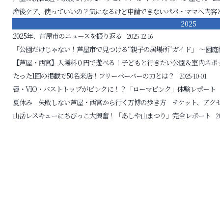
産後ケア、使っていいの？気になるけど申請できないパパ・ママへ
内容
2025
2025年、芦屋市のニュースを振り返る
2025-12-16
「公園だけじゃない！芦屋市で見つける“親子の居場所”ガイド」
～園庭
【芦屋・西宮】入場料０円で遊べる！子どもと行きたい公園＆室内スポ
たった1回の掲載で50名来店！フリーペーパーの力とは？
2025-10-01
唇・VIO・バストトップがピンクに！？「ローマピンク」体験レポート
夏休み 失敗しない芦屋・西宮から行く万博の歩き方 チケット、アク
山岳レスキューにちびっこ大興奮！「あしや山まつり」完全レポート
2