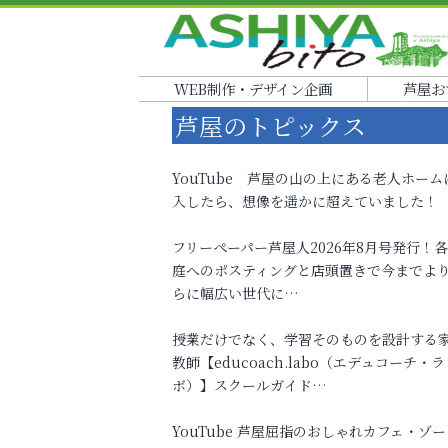
WEB制作・デザイン企画
芦屋お
芦屋のトピックス
YouTube 芦屋の山の上にある老人ホーム
入したら、想像を遥かに超えていました！
フリーペーパー芦屋人2026年8月号発行！
庭へのポスティングと店頭置きで今までよ
らに幅広い世代に…
授業だけでなく、学習そのものを設計する
教師【educoach.labo（エデュコーチ・ラ
ボ）】スクールガイド…
YouTube 芦屋屈指のおしゃれカフェ・ゾー