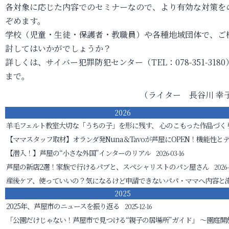
各対象に応じた内容でのセミナーなので、より有効な対策を
ぞめます。
学校（児童・生徒・保護者・教職員）や各種地域団体で、ご
討してはいかがでしょうか？
詳しくは、サイバー犯罪防犯センター（TEL：078-351-3180
まで。
（ライター 長谷川 幸
2026
羊毛フェルト教室
大切な「うちの子」を形に残す、 心のこもった作品づく
【ママスタッフ取材】オランダ発Nuna＆Tavoが芦屋にOPEN！機能性と
【潜入！】芦屋の“小さな外国”インターのリアル
2026-03-16
芦屋の新店2選！家族で行けるパブと、スペシャリストのパン屋さん
2026-
産後ケア、使っていいの？気になるけど申請できないパパ・ママへ
内容と
2025
2025年、芦屋市のニュースを振り返る
2025-12-16
「公園だけじゃない！芦屋市で見つける“親子の居場所”ガイド」
～園庭開