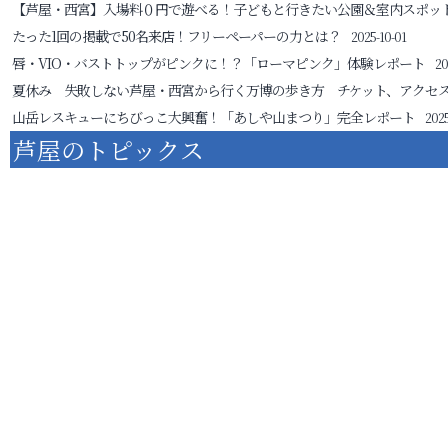
【芦屋・西宮】入場料０円で遊べる！子どもと行きたい公園＆室内スポッ
たった1回の掲載で50名来店！フリーペーパーの力とは？
2025-10-01
唇・VIO・バストトップがピンクに！？「ローマピンク」体験レポート
20
夏休み 失敗しない芦屋・西宮から行く万博の歩き方 チケット、アクセ
山岳レスキューにちびっこ大興奮！「あしや山まつり」完全レポート
2025
芦屋のトピックス