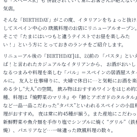
る「スペースR」も 併設されていて常にお客さんが絶えない
気店。
そんな「BIRTHDAY」がこの度、イタリアンをちょっと抜け
してスペイン中心の 欧風料理のお店にリニューアルオープン
そこで「たまにはいつもと違うテイストでお昼を楽しみた
い！」という方に とっておきのランチをご紹介します。
リニューアル後の「BIRTHDAY]は、以前の 「パスタ」とい
ば！と言われたカジュアルなイタリアンから、 お酒がおいし
なるつまみや料理を楽しむ「バル」＝スペインの居酒屋スタ
ルに。 友人と仕事帰りに、夫婦で休日に…と気軽にお酒を楽
める少し“大人”の空間。 飲み物はおすすめワインをはじめ約3
種、料理は『焼野菜のマリネ』や『鯵とアボガドのタルタル
など一品一品こだわった“タパス”といわれるスペインの小皿
理がおすすめ。 夜は常に約45種が揃う。また産地にこだわっ
新鮮野菜や魚介類を手作り塩でシンプルに焼く “グリル”（鉄
焼）、パエリアなど…一味違った欧風料理の数々。