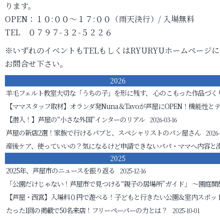
ります。
OPEN：１０:００～１７:００（雨天決行）/ 入場無料
TEL ０７９７-３２-５２２６
※いずれのイベントもTELもしくはRYURYUホームページ
お問合せ下さい。
2026
羊毛フェルト教室
大切な「うちの子」を形に残す、 心のこもった作品づく
【ママスタッフ取材】オランダ発Nuna＆Tavoが芦屋にOPEN！機能性と
【潜入！】芦屋の“小さな外国”インターのリアル
2026-03-16
芦屋の新店2選！家族で行けるパブと、スペシャリストのパン屋さん
2026-
産後ケア、使っていいの？気になるけど申請できないパパ・ママへ
内容と
2025
2025年、芦屋市のニュースを振り返る
2025-12-16
「公園だけじゃない！芦屋市で見つける“親子の居場所”ガイド」
～園庭開
【芦屋・西宮】入場料０円で遊べる！子どもと行きたい公園＆室内スポッ
たった1回の掲載で50名来店！フリーペーパーの力とは？
2025-10-01