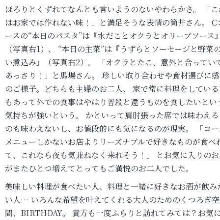
ほろりとくずれてなんとも言いようのないやわらかさ。 「こ
はお家では作れない味！」と満足そうな表情の筒井さん。 C
ースの“本日のパスタ”は『水だことオクラとオリーブソース
（写真右1）、 “本日の主菜”は『うずらとソーセージと野菜
い煮込み』（写真右2）。 「オクラとたこ、意外と合ってい
あっさり！」と馬場さん。 珍しい取り合わせや食材選びに感
のご様子。どちらも主婦のお二人、 家で常に料理をしている
もあって外での食事はやはり普段と違うものを食したいとい
気持ちが強いという。 かといって肩肘張った席では味わえる
のも味わえないし、お値段的にも気になるのが現実。 「コー
メニューしかないお店よりリーズナブルで好きなものが食べ
て、これなら夜も気兼ねなく来れそう！」 とお気に入りのお
がまたひとつ増えてとってもご満悦のお二人でした。
美味しい料理が食べたい人、料理と一緒に好きなお酒が飲み
い人… いろんな希望を叶えてくれる大人のためのくつろぎ空
間、BIRTHDAY。 貴方も一度ふらりと訪れてみては？お気