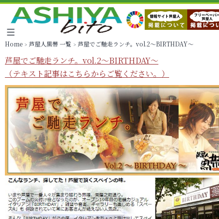
Home
芦屋人黒帯 一覧
芦屋でご馳走ランチ。vol.2～BIRTHDAY～
芦屋でご馳走ランチ。vol.2～BIRTHDAY～
（テキスト記事はこちらからご覧ください。）