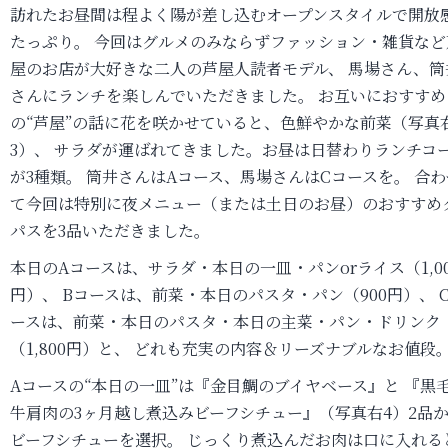
訪れたお昼間は程よく陽が差し込むオープンスタイルで開放
たっぷり。 今回はグルメのみならずファッション・雑貨など
屋のお店が大好きな二人の芦屋人読者モデル、 馬場さん、筒
さんにランチを楽しんでいただきました。 お互いにおすすめ
の“芦屋”の話に花を咲かせていると、色鮮やかな前菜（写真
3）、 サラダが運ばれてきました。お昼は日替わりランチコ
が3種類。 筒井さんはAコース、馬場さんはCコースを。 合わ
て今回は特別に夜メニュー（または土日のお昼）のおすすめ
パスを3品いただきました。
本日のAコースは、サラダ・本日の一皿・パンorライス（1,00
円）、 Bコースは、前菜・本日のパスタ・パン（900円）、 
ースは、前菜・本日のパスタ・本日の主菜・パン・ドリンク
（1,800円）と、 どれも充実の内容＆リーズナブルなお値段
Aコースの“本日の一皿”は『金目鯛のブイヤベース』と 『黒
牛肩肉の3ヶ月越し煮込みビーフシチュー』（写真右4）2品
ビーフシチューを選択。 じっくり煮込んだお肉は口に入れる