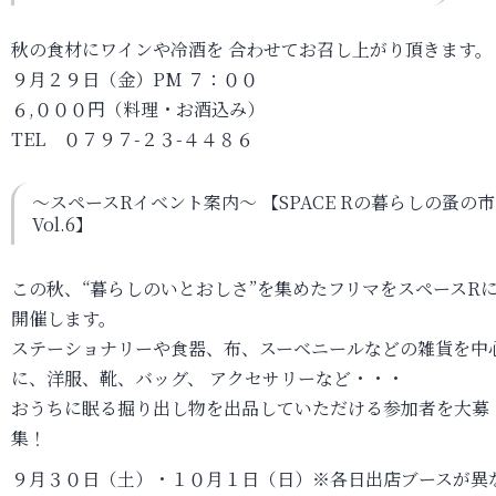
秋の食材にワインや冷酒を 合わせてお召し上がり頂きます。
９月２９日（金）PM ７：００
６,０００円（料理・お酒込み）
TEL ０７９７-２３-４４８６
～スペースRイベント案内～ 【SPACE Rの暮らしの蚤の市
Vol.6】
この秋、“暮らしのいとおしさ”を集めたフリマをスペースR
開催します。
ステーショナリーや食器、布、スーベニールなどの雑貨を中
に、洋服、靴、バッグ、 アクセサリーなど・・・
おうちに眠る掘り出し物を出品していただける参加者を大募
集！
９月３０日（土）・１０月１日（日）※各日出店ブースが異