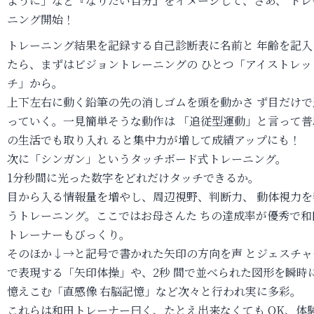
ように」など『なりたい自分』をイメージして、さあ、 トレ
ニング開始！
トレーニング結果を記録する自己診断表に名前と 年齢を記入
たら、まずはビジョントレーニングの ひとつ「アイストレッ
チ」から。
上下左右に動く鉛筆の先の消しゴムを頭を動かさ ず目だけで
っていく。一見簡単そうな動作は 「追従型運動」と言って普
の生活でも取り入れ ると集中力が増して成績アップにも！
次に「シンガン」というタッチボード式トレーニング。
1分秒間に光った数字をどれだけタッチできるか。
目から入る情報量を増やし、周辺視野、判断力、 動体視力を
うトレーニング。ここではお母さんた ちの達成率が優秀で和
トレーナーもびっくり。
そのほか↓→と記号で書かれた矢印の方向を声 とジェスチャ
で表現する「矢印体操」や、2秒 間で並べられた図形を瞬時
憶えこむ「直感像 右脳記憶」など次々と行われ実に多彩。
これらは和田トレーナー曰く、たとえ出来なくても OK、体