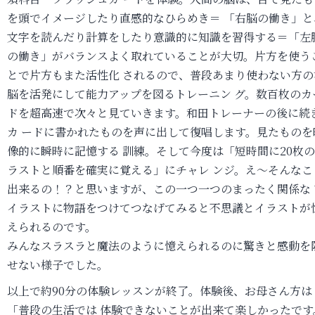
を頭でイメージしたり直感的なひらめき＝ 「右脳の働き」と
文字を読んだり計算をしたり意識的に知識を習得する＝「左
の働き」がバランスよく取れていることが大切。片方を使う
とで片方もまた活性化 されるので、普段あまり使わない方の
脳を活発にして能力アップを図るトレーニン グ。数百枚のカ
ドを超高速で次々と見ていきます。和田トレーナーの後に続
カ ードに書かれたものを声に出して復唱します。見たものを
像的に瞬時に記憶する 訓練。そして今度は「短時間に20枚
ラストと順番を確実に覚える」にチャレ ンジ。え～そんなこ
出来るの！？と思いますが、この一つ一つのまったく関係な 
イラストに物語をつけてつなげてみると不思議とイラストが
えられるのです。
みんなスラスラと魔法のように憶えられるのに驚きと感動を
せない様子でした。
以上で約90分の体験レッスンが終了。体験後、お母さん方は
「普段の生活では 体験できないことが出来て楽しかったです