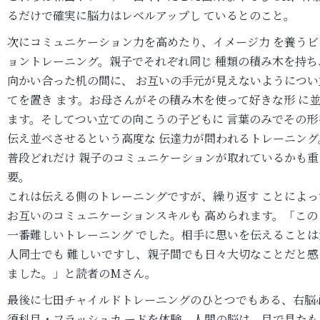
るだけで確実に脳力はレベルアップし ているとのこと。
次にコミュニケーション力を高めたり、イメージ力 を養うビ
ョントレーニング。親子でそれぞれ同じ 種類の積み木を持ち
向かい合った机の間に、 お互いの手元が見えないようについ
てを置き ます。お母さんがその積み木を使って好きな形 に
ます。そしてつい立ての向こうの子どもに 言葉のみでその形
伝え並べさせるという高度な 伝達力が問われるトレーニング
普段どれだけ 親子のコミュニケーションが取れているかも重
要。
これは伝える側のトレーニングですが、繰り返す ことによっ
お互いのコミュニケーションスキルも 高められます。「この
一番難しいトレーニング でした。相手に思いを伝えることは
人同士でも 難しいですし、親子間でも日々大切なことだと感
ました。」と読者のMさん。
最後に七田チャイルドトレーニングのひとつでもある、右脳
須科目・フラッシュカ ードを体験。人間の脳は、目で見たも