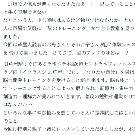
「近頃モノ憶えが悪くなったきたなあ…」「思っていること
上手く表現できない…」
などという人、少し興味はあるけど独りではなかなか…とい
人に芦屋で気軽に 「脳のトレーニング」ができる教室を見つ
ました。
今回は芦屋人読者のお母さんとそのお子さん2組に体験レッ
を 受けて貰いました。さてさて、脳力アップのほどは！？
JR芦屋駅すぐにあるラポルテ本館6階セントラルフィットネ
ラブ内「イプラスジ ム芦屋」では、『なりたい自分』を目指
脳力開発トレーニングを受けることが出 来ます。脳も体と一
でトレーニングすることによって鍛えられ、記憶力・集中力 
創造力・理解力が養われていきます。普段の勉強や運動だけ
はなんだか…
といろんな事に伸び悩みを感じている人に是非試して欲しい
のこと。
今回は特別に親子一緒にレッスンしていただきましたが、本