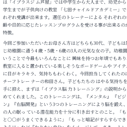
は「イプラスジ ム芦屋」では中学生から大人まで、幼児から
学生までが子供向けの教室 「七田チャイルドアカデミー」で
れぞれ受講が出来ます。選任のトレーナーによる それぞれの
齢や目的に応じたレッスンプログラムを受ける事が出来るの
特徴。
今回ご参加いただいたお母さん方はどちらも30代、子どもは
じ幼稚園に通う4 歳・5歳・6歳の3人の元気な女の子。幼稚
いうことで今最もいろんなことに 興味を持つお年頃でもあり
教室に入ると置かれている楽しそうなボードゲームや アイテ
に目がキラキラ、気持ちもわくわく。今回担当してくれたの
チーフトレー ナーの和田さん。子どもたちの はやる気持ち
手に抑え、まずは「イプラス脳 力トレーニング」の説明から
めてくれました。このトレーニングは、『メンタル』 『ビジ
ン』『右脳開発』という3つのトレーニングにより脳を鍛え
の人の眠っ ている潜在能力を十分に引き出すとのこと。「も
と○○がうまくできるように」「も っと暗記がすらすらでき