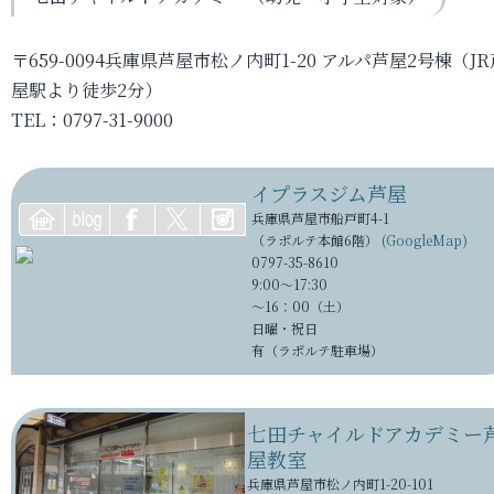
〒659-0094兵庫県芦屋市松ノ内町1-20 アルパ芦屋2号棟（JR
屋駅より徒歩2分）
TEL：0797-31-9000
イプラスジム芦屋
兵庫県芦屋市船戸町4-1
（ラポルテ本館6階）
(GoogleMap)
0797-35-8610
9:00～17:30
～16：00（土）
日曜・祝日
有（ラポルテ駐車場）
七田チャイルドアカデミー
屋教室
兵庫県芦屋市松ノ内町1-20-101