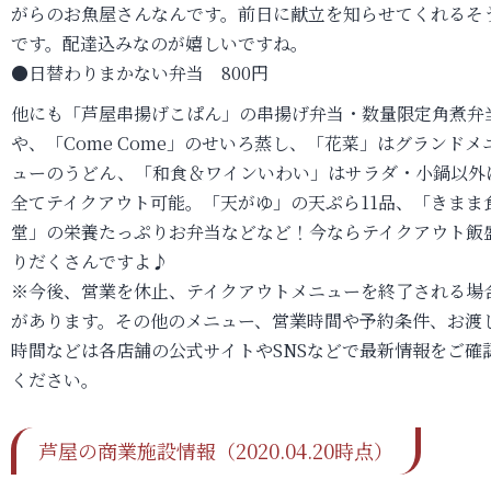
がらのお魚屋さんなんです。前日に献立を知らせてくれるそ
です。配達込みなのが嬉しいですね。
●日替わりまかない弁当 800円
他にも「芦屋串揚げこぱん」の串揚げ弁当・数量限定角煮弁
や、「Come Come」のせいろ蒸し、「花菜」はグランドメ
ューのうどん、「和食＆ワインいわい」はサラダ・小鍋以外
全てテイクアウト可能。「天がゆ」の天ぷら11品、「きまま
堂」の栄養たっぷりお弁当などなど！今ならテイクアウト飯
りだくさんですよ♪
※今後、営業を休止、テイクアウトメニューを終了される場
があります。その他のメニュー、営業時間や予約条件、お渡
時間などは各店舗の公式サイトやSNSなどで最新情報をご確
ください。
芦屋の商業施設情報（2020.04.20時点）