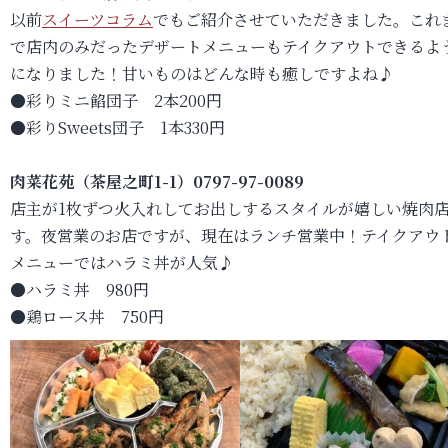
以前
スイーツコラム
でもご紹介させていただきました。これ
で店内のみだったデザートメニューもテイクアウトできるよ
になりました！甘いものはどんな時も癒しですよね♪
●彩りミニ餡団子 2本200円
●彩りSweets団子 1本330円
肉菜花苑（茶屋之町1-1）0797-97-0089
店主が1枚ずつ火入れしてお出しするスタイルが嬉しい焼肉
す。夜営業のお店ですが、現在はランチ営業中！テイクアウ
メニューではハラミ丼が人気♪
●ハラミ丼 980円
●鶏ロース丼 750円