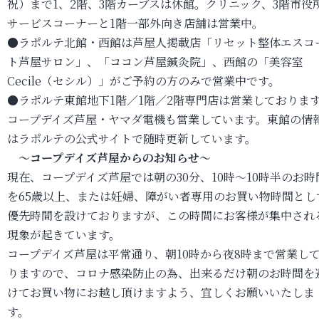
祝）まで1、2階、3階カーブスは休館。クリニック、3階市役
サービスコーナーと1階一部外向き店舗は営業中。
●ラポルテ北館・西館は芦屋人掲載店「リセット整体エスコ
ト芦屋サロン」、「ココン芦屋鍼灸院」、西館の「美容室
Cecile（セシル）」がご予約の方のみで営業中です。
●ラポルテ東館地下1階／1階／2階専門店は営業しておりま
コープデイズ芦屋・ヤマダ電機も営業しています。東館の情
はラポルテの公式サイトで随時更新しています。
～コープデイズ芦屋からのお知らせ～
現在、コープデイズ芦屋では朝の30分、10時～10時半のお時
を65歳以上、または妊婦、障がい者専用のお買い物時間とし
優先時間を設けておりますが、この時間にお客様が集中され
現象が起きています。
コープデイズ芦屋は平常通り、朝10時から夜8時まで営業し
りますので、コロナ感染防止の為、出来るだけ朝のお時間を
けてお買い物にお越し頂けますよう、宜しくお願いいたしま
す。