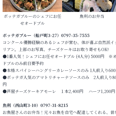
ボッテガブルーのシェフにお任
魚利のお弁当
せオードブル
ボッテガブルー（船戸町3-27）0797-35-7555
コンクール優勝経験のあるシェフが営む、体が喜ぶ自然派イ
リアン。上部のお写真、チーズケーキはお取り寄せもOK!
●1番人気！シェフにお任せオードブル (4人分) 5000円 ※
ドブルのみ前日要予約
●本格スパイシーハングリーカレーソースのみ 1人前入り600
●ボッテガ人気のアマトリチャーナソースのみ 2人前入り80
円
●芦屋チーズケーキアモーレ １本2,400円 ハーフ1,200円
魚利（西山町3-10）0797-31-8215
お魚屋さんのお弁当！元々お魚を自宅へ配達してくれる、昔