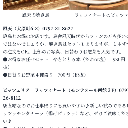
風天の焼き鳥
ラッフィナートのピッツ
風天（大原町6-3）0797-31-8627
焼鳥とお鍋のお店です。鳥舎風天時代からファンの方も多い
ではないでしょうか。焼き鳥はセットもありますが、１本ず
の注文もOK。上部のお写真、日替わりお惣菜も人気です。
●お得なお任せセット やきとり６本（たれor塩） 980円
抜）
●日替りお惣菜４種盛り 700円（税抜）
ピッツェリア ラッフィナート（モンテメール西館３F）0797
26-8112
駅直結なのでお仕事帰りにも買いやすい♪新しい試みである
ッツァモンタナーラ（揚げピッツァ）など、ぜひご賞味くだ
い♪