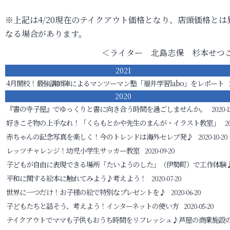
※上記は4/20現在のテイクアウト価格となり、店頭価格とは
なる場合があります。
＜ライター 北島志保 杉本せつ
2021
4月開校！最強講師陣によるマンツーマン塾「福井学習labo」をレポート
2020
『書の寺子屋』でゆっくりと書に向き合う時間を過ごしませんか。
2020-1
好きこそ物の上手なれ！「くらもとかや先生のまんが・イラスト教室」
2
赤ちゃんの記念写真を楽しく！今のトレンドは海外セレブ発♪
2020-10-20
レッツチャレンジ！幼児小学生サッカー教室
2020-09-20
子どもが自由に表現できる場所「たいようのした」（伊勢町）で工作体験
平和に関する絵本に触れてみよう♪考えよう！
2020-07-20
世界に一つだけ！お子様の絵で特別なプレゼントを♪
2020-06-20
子どもたちと話そう、考えよう！インターネットの使い方
2020-05-20
テイクアウトでママも子供もおうち時間をリフレッシュ♪
芦屋の商業施設