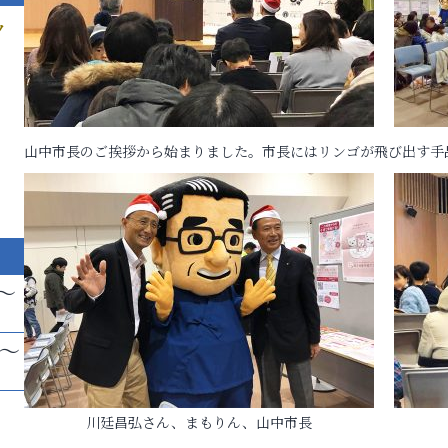
ク
山中市長のご挨拶から始まりました。市長にはリンゴが飛び出す手
～
帯～
ル）
川廷昌弘さん、まもりん、山中市長