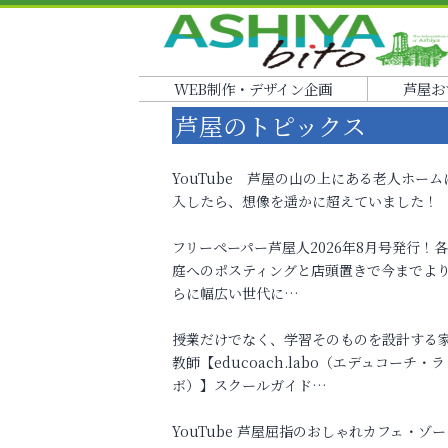
WEB制作・デザイン企画
芦屋お
芦屋のトピックス
YouTube 芦屋の山の上にある老人ホーム
入したら、想像を遥かに超えていました！
フリーペーパー芦屋人2026年8月号発行！
庭へのポスティングと店頭置きで今までよ
らに幅広い世代に…
授業だけでなく、学習そのものを設計する
教師【educoach.labo（エデュコーチ・ラ
ボ）】スクールガイド…
YouTube 芦屋屈指のおしゃれカフェ・ゾー