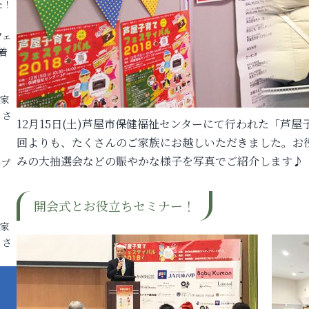
た！
フェ
着
各家
りさ
12月15日(土)芦屋市保健福祉センターにて行われた「芦屋
回よりも、たくさんのご家族にお越しいただきました。お
みの大抽選会などの賑やかな様子を写真でご紹介します♪
ープ
開会式とお役立ちセミナー！
各家
りさ