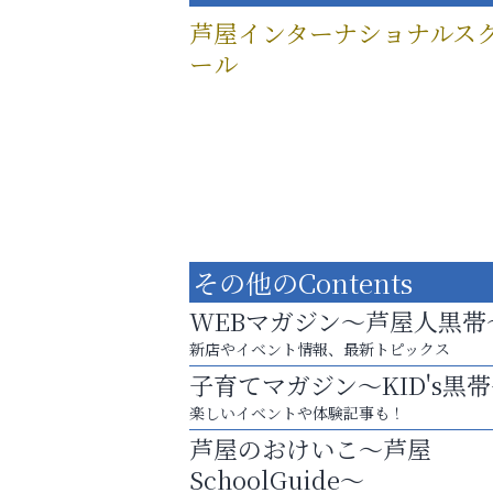
芦屋インターナショナルス
ール
その他のContents
WEBマガジン～芦屋人黒帯
新店やイベント情報、最新トピックス
子育てマガジン～KID's黒
楽しいイベントや体験記事も！
英語で育つ、世界が広がる！
芦屋のおけいこ～芦屋
Y-SPIRAL（ワイスパイラ
SchoolGuide～