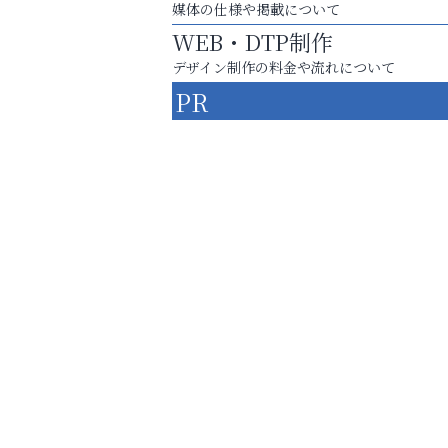
媒体の仕様や掲載について
WEB・DTP制作
デザイン制作の料金や流れについて
PR
洋服お売りください！ 買取サービスは
出張・宅配・持ち込みすべて無料！
南芦屋浜皮膚科クリニック