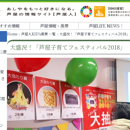
すすめ情報
芦屋情報・黒帯
芦屋LIFE NEWS！
Home
芦屋人KID's黒帯 一覧
大盛況！「芦屋子育てフェスティバル2018」
大盛況！「芦屋子育てフェスティバル2018」
に潜
各家
りさ
家庭
ン