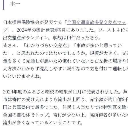
本一
日本損害保険協会が発表する「
全国交通事故多発交差点マッ
プ
」、2024年の統計発表が9月にありました。ワースト４位
出交差点がランクイン。事故は14件だったそう。
皆さん、「わかりづらい交差点」「事故が多いと思ってい
た」、と思われたのではないでしょうか。規模が大きく、交
量も多くて見通しが悪いため慣れていないと右左折の場所や
入方法がわからず混乱しやすい場所なので気を付けて運転し
いといけませんね。
2024年度のふるさと納税の結果が11月に発表されました。芦
市は寄付の受け入れよりも流出が上回り、赤字額が約11億6
円と兵庫県内で最多でした。住民１人当たりでは特別区を除
全国の自治体でトップ。寄付が少ない上、高所得者が多いた
流出が多くなっているということです。