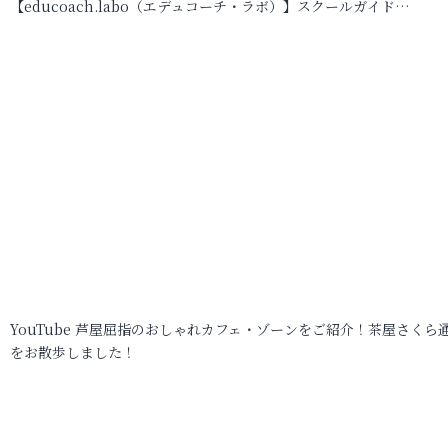
【educoach.labo（エデュコーチ・ラボ）】スクールガイド…
YouTube 芦屋屈指のおしゃれカフェ・ゾーンをご紹介！茶屋さくら
をお散歩しました！