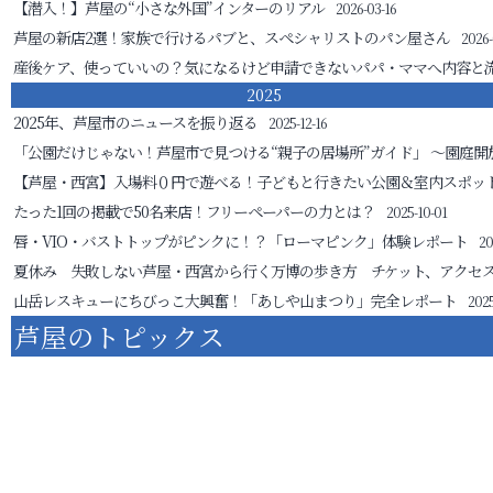
【潜入！】芦屋の“小さな外国”インターのリアル
2026-03-16
芦屋の新店2選！家族で行けるパブと、スペシャリストのパン屋さん
2026-
産後ケア、使っていいの？気になるけど申請できないパパ・ママへ
内容と
2025
2025年、芦屋市のニュースを振り返る
2025-12-16
「公園だけじゃない！芦屋市で見つける“親子の居場所”ガイド」
～園庭開
【芦屋・西宮】入場料０円で遊べる！子どもと行きたい公園＆室内スポッ
たった1回の掲載で50名来店！フリーペーパーの力とは？
2025-10-01
唇・VIO・バストトップがピンクに！？「ローマピンク」体験レポート
20
夏休み 失敗しない芦屋・西宮から行く万博の歩き方 チケット、アクセ
山岳レスキューにちびっこ大興奮！「あしや山まつり」完全レポート
2025
芦屋のトピックス