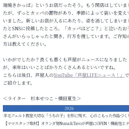
端焼きかっぱ」というお店だったそう。もう閉店はしていま
たが、ずっとカッパの置物があり、季節によって装いを変え
いました。新しいお店が入るにあたり、姿を消してしまいま
たとSNSに投稿したところ、「カッパはどこ？」と泣いたお
さんがいらっしゃったと聞き、行方を捜しています。ご存知
方は教えてください。
いかがでしたか？良くも悪くも芦屋がニュースになりました
が、来年はいいことばかりたくさんあるといいですね。
こちらは後日、芦屋人の
YouTube「芦屋LIFEニュース！」
ご紹介します。
＜ライター 杉本せつこ・横田夏生＞
2026
羊毛フェルト教室
大切な「うちの子」を形に残す、 心のこもった作品づく
【ママスタッフ取材】オランダ発Nuna＆Tavoが芦屋にOPEN！機能性と